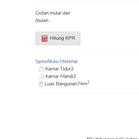
Cicilan mulai dari
/bulan
Hitung KPR
Spesifikasi
Material
Kamar Tidur
2
Kamar Mandi
2
2
Luas Bangunan
74m