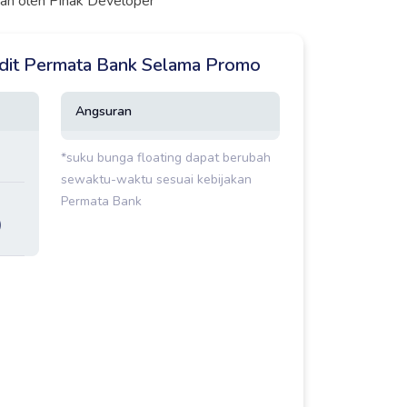
ukan oleh Pihak Developer
edit Permata Bank Selama Promo
Angsuran
*suku bunga floating dapat berubah
sewaktu-waktu sesuai kebijakan
Permata Bank
)