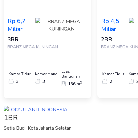
Rp 6,7
Rp 4,5
Miliar
Miliar
3BR
2BR
BRANZ MEGA KUNINGAN
BRANZ MEGA KU
Luas
Kamar Tidur
Kamar Mandi
Kamar Tidur
Kama
Bangunan
3
3
2
2
136 m
1BR
Setia Budi, Kota Jakarta Selatan