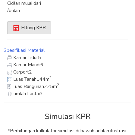
Cicilan mulai dari
/bulan
Hitung KPR
Spesifikasi
Material
Kamar Tidur
5
Kamar Mandi
6
Carport
2
2
Luas Tanah
144m
2
Luas Bangunan
225m
Jumlah Lantai
3
Simulasi KPR
*Perhitungan kalkulator simulasi di bawah adalah ilustrasi.