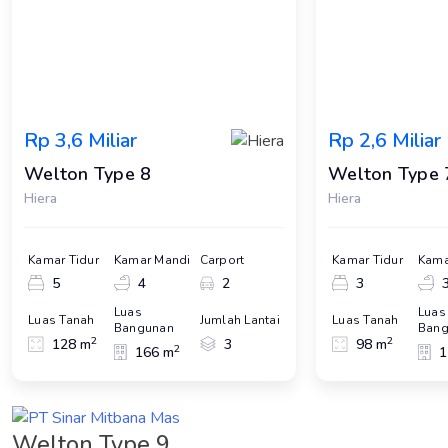
Rp 3,6 Miliar
Rp 2,6 Miliar
Welton Type 8
Welton Type 
Hiera
Hiera
Kamar Tidur
Kamar Mandi
Carport
Kamar Tidur
Kama
5
4
2
3
Luas
Luas
Luas Tanah
Jumlah Lantai
Luas Tanah
Bangunan
Bang
2
2
128 m
3
98 m
2
166 m
1
Welton Type 9