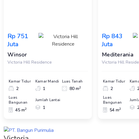
Rp 751
Rp 843
Juta
Juta
Winsor
Mediterania
Victoria Hill Residence
Victoria Hill Resid
Kamar Tidur
Kamar Mandi
Luas Tanah
Kamar Tidur
Kama
2
2
1
80 m
2
Luas
Luas
Jumlah Lantai
Juml
Bangunan
Bangunan
1
2
2
45 m
54 m
Victoria