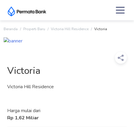
Skip
to
content
Beranda
Properti Baru
Victoria Hill Residence
Victoria
Victoria
Victoria Hill Residence
Harga mulai dari
Rp 1,62 Miliar