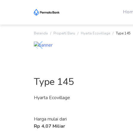
Skip
to
Hom
content
Beranda
Properti Baru
Hyarta Ecovillage
Type 145
Type 145
Hyarta Ecovillage
Harga mulai dari
Rp 4,07 Miliar