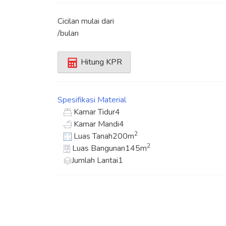
Cicilan mulai dari
/bulan
Hitung KPR
Spesifikasi
Material
Kamar Tidur
4
Kamar Mandi
4
2
Luas Tanah
200m
2
Luas Bangunan
145m
Jumlah Lantai
1