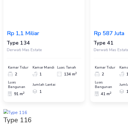
Rp 1,1 Miliar
Rp 587 Juta
Type 134
Type 41
Derwati Mas Estate
Derwati Mas Estat
Kamar Tidur
Kamar Mandi
Luas Tanah
Kamar Tidur
Kama
2
2
1
134 m
2
Luas
Luas
Jumlah Lantai
Juml
Bangunan
Bangunan
1
2
2
91 m
41 m
Type 116