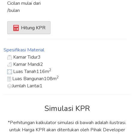
Cicilan mulai dari
/bulan
Hitung KPR
Spesifikasi
Material
Kamar Tidur
3
Kamar Mandi
2
2
Luas Tanah
116m
2
Luas Bangunan
108m
Jumlah Lantai
1
Simulasi KPR
*Perhitungan kalkulator simulasi di bawah adalah ilustrasi.
untuk Harga KPR akan ditentukan oleh Pihak Developer