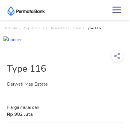
Skip
to
content
Beranda
Properti Baru
Derwati Mas Estate
Type 116
Type 116
Derwati Mas Estate
Harga mulai dari
Rp 982 Juta