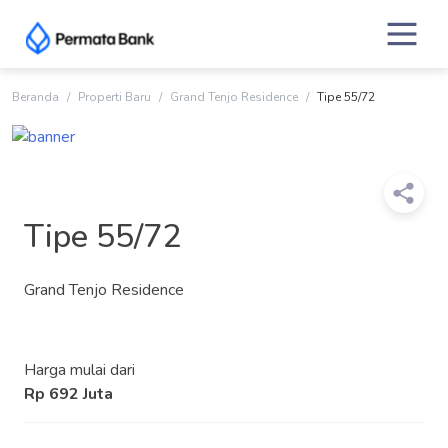
Skip
to
content
Beranda
Properti Baru
Grand Tenjo Residence
Tipe 55/72
Tipe 55/72
Grand Tenjo Residence
Harga mulai dari
Rp 692 Juta