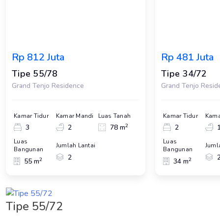
Rp 812 Juta
Rp 481 Juta
Tipe 55/78
Tipe 34/72
Grand Tenjo Residence
Grand Tenjo Resid
Kamar Tidur
Kamar Mandi
Luas Tanah
Kamar Tidur
Kama
2
3
2
78 m
2
Luas
Luas
Jumlah Lantai
Juml
Bangunan
Bangunan
2
2
2
55 m
34 m
Tipe 55/72