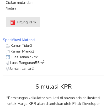
Cicilan mulai dari
/bulan
Hitung KPR
Spesifikasi
Material
Kamar Tidur
3
Kamar Mandi
2
2
Luas Tanah
72m
2
Luas Bangunan
55m
Jumlah Lantai
2
Simulasi KPR
*Perhitungan kalkulator simulasi di bawah adalah ilustrasi.
untuk Harga KPR akan ditentukan oleh Pihak Developer