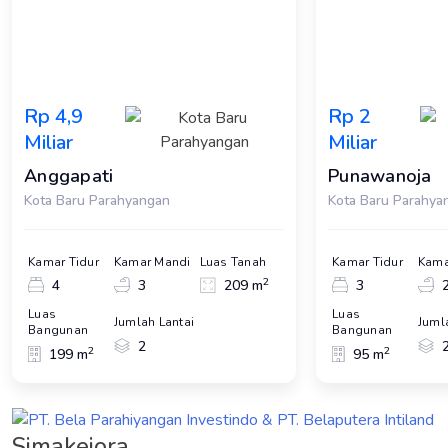
Rp 4,9
Rp 2
Miliar
Miliar
Anggapati
Punawanoja
Kota Baru Parahyangan
Kota Baru Parahya
Kamar Tidur
Kamar Mandi
Luas Tanah
Kamar Tidur
Kama
2
4
3
209 m
3
Luas
Luas
Jumlah Lantai
Juml
Bangunan
Bangunan
2
2
2
199 m
95 m
Simakejora