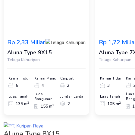
Rp 2,33 Miliar
Rp 1,72 Milia
Aluna Type 9X15
Aluna Type 7
Telaga Kahuripan
Telaga Kahuripan
Kamar Tidur
Kamar Mandi
Carport
Kamar Tidur
Kama
5
4
2
3
Luas
Luas
Luas Tanah
Jumlah Lantai
Luas Tanah
Bangunan
Bang
2
2
135 m
2
105 m
2
155 m
1
Aluna Type 8X15