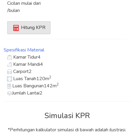
Cicilan mulai dari
/bulan
Hitung KPR
Spesifikasi
Material
Kamar Tidur
4
Kamar Mandi
4
Carport
2
2
Luas Tanah
120m
2
Luas Bangunan
142m
Jumlah Lantai
2
Simulasi KPR
*Perhitungan kalkulator simulasi di bawah adalah ilustrasi.