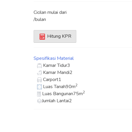
Cicilan mulai dari
/bulan
Hitung KPR
Spesifikasi
Material
Kamar Tidur
3
Kamar Mandi
2
Carport
1
2
Luas Tanah
90m
2
Luas Bangunan
75m
Jumlah Lantai
2