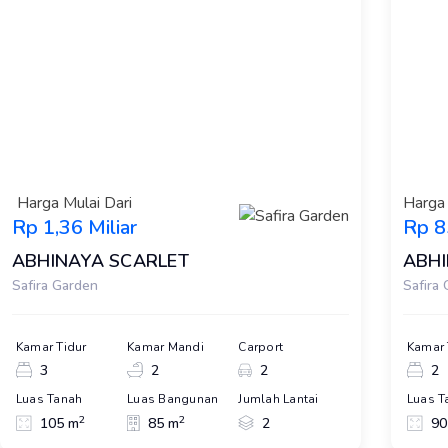
Harga Mulai Dari
Harga 
Rp 1,36 Miliar
Rp 8
ABHINAYA SCARLET
ABHI
Safira Garden
Safira
Kamar Tidur
Kamar Mandi
Carport
Kamar 
3
2
2
2
Luas Tanah
Luas Bangunan
Jumlah Lantai
Luas T
2
2
105 m
85 m
2
90