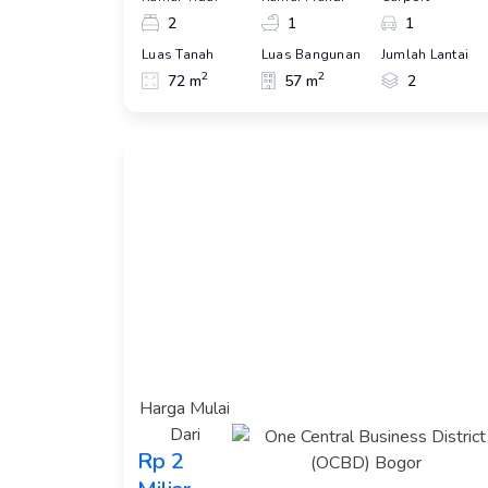
2
1
1
Luas Tanah
Luas Bangunan
Jumlah Lantai
2
2
72 m
57 m
2
Harga Mulai
Dari
Rp 2