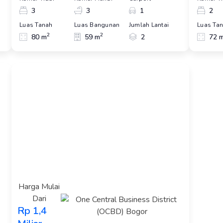
3
3
1
2
Luas Tanah
Luas Bangunan
Jumlah Lantai
Luas Ta
2
2
80 m
59 m
2
72 
Harga Mulai
Dari
Rp 1,4