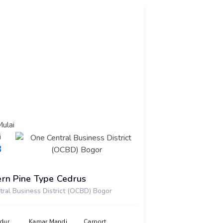
ulai
i
8
rn Pine Type Cedrus
ral Business District (OCBD) Bogor
dur
Kamar Mandi
Carport