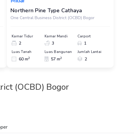
Miliar
Northern Pine Type Cathaya
One Central Business District (OCBD) Bogor
Kamar Tidur
Kamar Mandi
Carport
2
3
1
Luas Tanah
Luas Bangunan
Jumlah Lantai
2
2
60 m
57 m
2
trict (OCBD) Bogor
oper