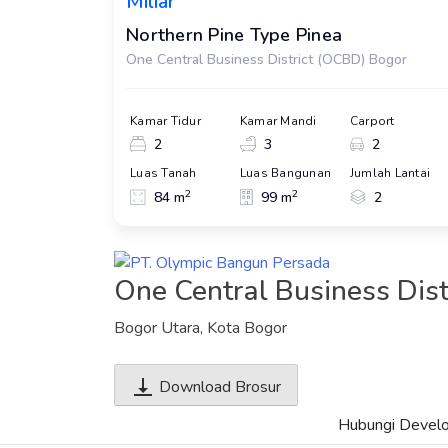
Miliar
Northern Pine Type Pinea
One Central Business District (OCBD) Bogor
Kamar Tidur
Kamar Mandi
Carport
2
3
2
Luas Tanah
Luas Bangunan
Jumlah Lantai
2
2
84 m
99 m
2
One Central Business Dis
Bogor Utara, Kota Bogor
Download Brosur
Hubungi Devel