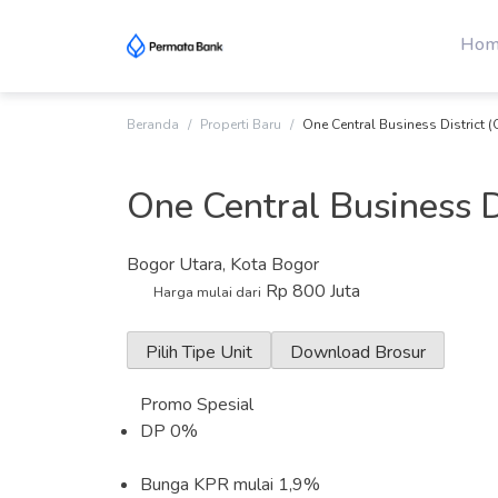
Skip
to
Hom
content
Beranda
Properti Baru
One Central Business District
One Central Business D
Bogor Utara, Kota Bogor
Rp 800 Juta
Harga mulai dari
Pilih Tipe Unit
Download Brosur
Promo Spesial
DP 0%
Bunga KPR mulai 1,9%