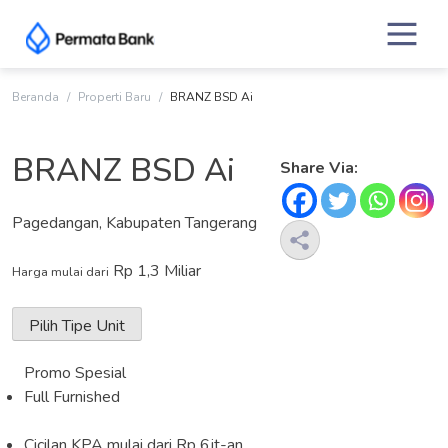
Skip
to
content
Beranda
Properti Baru
BRANZ BSD Ai
BRANZ BSD Ai
Share Via:
Pagedangan, Kabupaten Tangerang
Rp 1,3 Miliar
Harga mulai dari
Pilih Tipe Unit
Promo Spesial
Full Furnished
Cicilan KPA mulai dari Rp 6jt-an